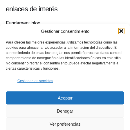
enlaces de interés
Fundament blog
Sala de prensa
Gestionar consentimiento
Contacto
Para ofrecer las mejores experiencias, utilizamos tecnologías como las
Política de privacidad
cookies para almacenar y/o acceder a la información del dispositivo. El
Quiero colaborar
consentimiento de estas tecnologías nos permitirá procesar datos como el
comportamiento de navegación o las identificaciones únicas en este sitio.
Tu ayuda es fundamental
No consentir o retirar el consentimiento, puede afectar negativamente a
——————————
ciertas características y funciones.
Hablamos del diseño y su metodología en el ámbito
social
Gestionar los servicios
Workshops
Mentoría gratuita
Aceptar
Política de cookies (UE)
Denegar
Ver preferencias