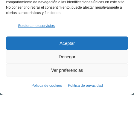
comportamiento de navegación o las identificaciones únicas en este sitio.
No consentir o retirar el consentimiento, puede afectar negativamente a
ciertas características y funciones.
Gestionar los servicios
Inicio
Turismo y convivencia, recetas para zonas mixtas
Estudio de convivencia y
Aceptar
sostenibilidad social en la Platja
Denegar
de Palma
Ver preferencias
Desplázate
Política de cookies
Política de privacidad
El proyecto de la Platja de Palma ha sido el primer
reto de Fundament. Somos una asociación
independiente y sin ánimo de lucro. La tensión latente