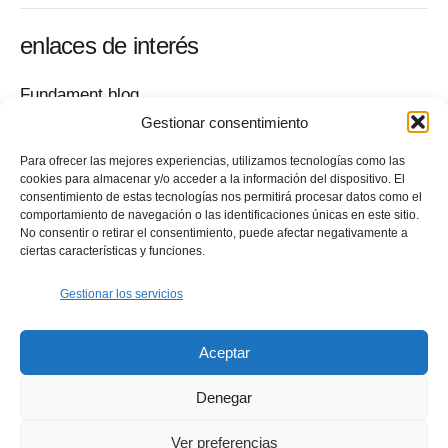
enlaces de interés
Fundament blog
Sala de prensa
Gestionar consentimiento
Contacto
Para ofrecer las mejores experiencias, utilizamos tecnologías como las
Política de privacidad
cookies para almacenar y/o acceder a la información del dispositivo. El
Quiero colaborar
consentimiento de estas tecnologías nos permitirá procesar datos como el
comportamiento de navegación o las identificaciones únicas en este sitio.
Tu ayuda es fundamental
No consentir o retirar el consentimiento, puede afectar negativamente a
——————————
ciertas características y funciones.
Hablamos del diseño y su metodología en el ámbito
social
Gestionar los servicios
Workshops
Mentoría gratuita
Aceptar
Política de cookies (UE)
Denegar
Ver preferencias