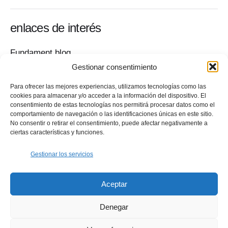
enlaces de interés
Fundament blog
Sala de prensa
Gestionar consentimiento
Contacto
Para ofrecer las mejores experiencias, utilizamos tecnologías como las
Política de privacidad
cookies para almacenar y/o acceder a la información del dispositivo. El
Quiero colaborar
consentimiento de estas tecnologías nos permitirá procesar datos como el
comportamiento de navegación o las identificaciones únicas en este sitio.
Tu ayuda es fundamental
No consentir o retirar el consentimiento, puede afectar negativamente a
——————————
ciertas características y funciones.
Hablamos del diseño y su metodología en el ámbito
social
Gestionar los servicios
Workshops
Mentoría gratuita
Aceptar
Política de cookies (UE)
Denegar