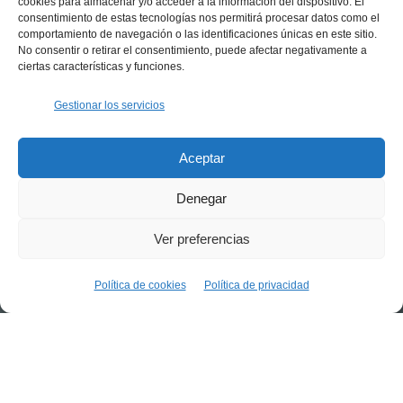
cookies para almacenar y/o acceder a la información del dispositivo. El
consentimiento de estas tecnologías nos permitirá procesar datos como el
comportamiento de navegación o las identificaciones únicas en este sitio.
No consentir o retirar el consentimiento, puede afectar negativamente a
ciertas características y funciones.
Gestionar los servicios
Inicio
Encuesta 2022 de la experiencia de los habitantes d
Encuesta 2022 de la
Aceptar
experiencia de los habitantes
Denegar
del turismo en Mallorca
Ver preferencias
Desplázate
Política de cookies
Política de privacidad
Nuestra encuesta representativa,