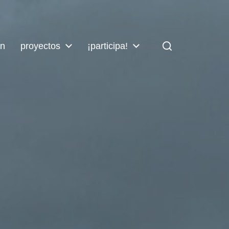
ón
proyectos
¡participa!