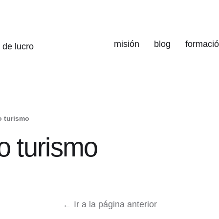
misión
blog
formaci
 de lucro
o turismo
o turismo
←
Ir a la página anterior