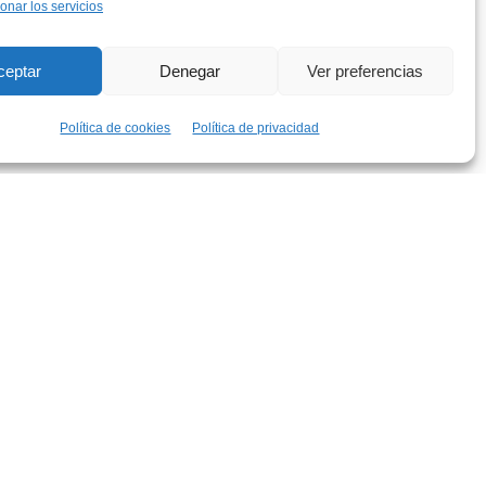
onar los servicios
rés
ceptar
Denegar
Ver preferencias
Política de cookies
Política de privacidad
 metodología en el ámbito social