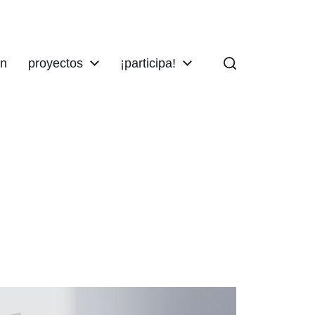
ón
proyectos
¡participa!