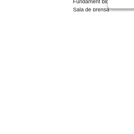
Fundament blog
Sala de prensa
Contacto
Política de privacidad
Quiero colaborar
Tu ayuda es fundamental
——————————
Hablamos del diseño y su
Workshops
Mentoría gratuita
Política de cookies (UE)