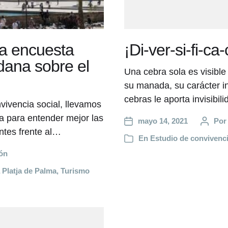
ra encuesta
¡Di-ver-si-fi-ca-
adana sobre el
Una cebra sola es visible
su manada, su carácter in
cebras le aporta invisibil
ivencia social, llevamos
a para entender mejor las
mayo 14, 2021
Po
ntes frente al…
En
Estudio de convivenci
ón
 Platja de Palma
,
Turismo