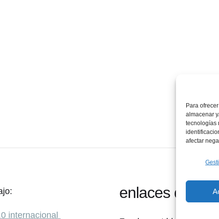
Para ofrecer
almacenar y/
tecnologías
identificaci
afectar nega
Gesti
enlaces de inte
ajo:
A
internacional