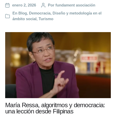
enero 2, 2026
Por
fundament asociación
En
Blog
,
Democracia
,
Diseño y metodología en el
ámbito social
,
Turismo
María Ressa, algoritmos y democracia:
una lección desde Filipinas