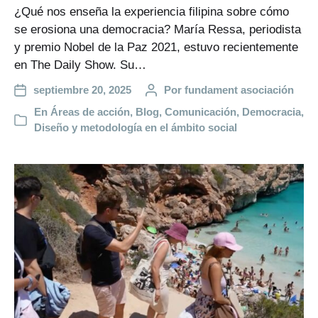
¿Qué nos enseña la experiencia filipina sobre cómo
se erosiona una democracia? María Ressa, periodista
y premio Nobel de la Paz 2021, estuvo recientemente
en The Daily Show. Su…
septiembre 20, 2025
Por
fundament asociación
En
Áreas de acción
,
Blog
,
Comunicación
,
Democracia
,
Diseño y metodología en el ámbito social