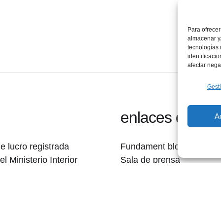
Para ofrecer
almacenar y/
tecnologías
identificaci
afectar nega
Gesti
enlaces de inte
A
 lucro registrada
Fundament blog
l Ministerio Interior
Sala de prensa
: 619481) con el
Contacto
Política de privacidad
Quiero colaborar
Tu ayuda es fundamental