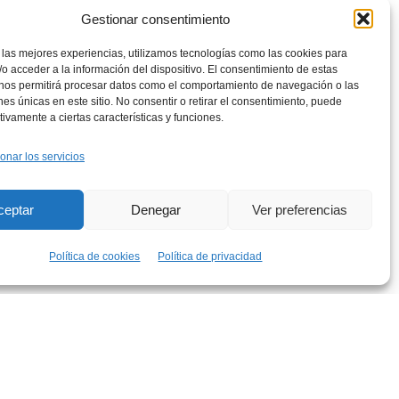
Gestionar consentimiento
 las mejores experiencias, utilizamos tecnologías como las cookies para
o acceder a la información del dispositivo. El consentimiento de estas
 nos permitirá procesar datos como el comportamiento de navegación o las
ones únicas en este sitio. No consentir o retirar el consentimiento, puede
tivamente a ciertas características y funciones.
onar los servicios
rés
ceptar
Denegar
Ver preferencias
Política de cookies
Política de privacidad