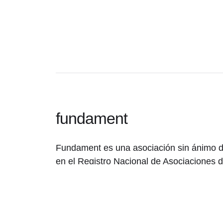
fundament
Fundament es una asociación sin ánimo de
en el Registro Nacional de Asociaciones de
de España (Sección 1A / Número Nacional
CIF: G05271911.